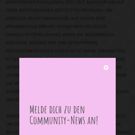
WIDERSPRUCH EINZULEGEN; DIES GILT AUCH FÜR EIN AUF
DIESE BESTIMMUNGEN GESTÜTZTES PROFILING. DIE
JEWEILIGE RECHTSGRUNDLAGE, AUF DENEN EINE
VERARBEITUNG BERUHT, ENTNEHMEN SIE DIESER
DATENSCHUTZERKLÄRUNG. WENN SIE WIDERSPRUCH
EINLEGEN, WERDEN WIR IHRE BETROFFENEN
PERSONENBEZOGENEN DATEN NICHT MEHR VERARBEITEN,
ES SEI DENN, WIR KÖNNEN ZWINGENDE SCHUTZWÜRDIGE
GRÜNDE FÜR DIE VERARBEITUNG NACHWEISEN, DIE IHRE
INTERESSEN, RECHTE UND FREIHEITEN ÜBERWIEGEN ODER
DIE VERARBEITUNG DIENT DER GELTENDMACHUNG,
AUSÜBUNG ODER VERTEIDIGUNG VON RECHTSANSPRÜCHEN
(WIDERSPRUCH NACH ART. 21 ABS. 1 DSGVO).
Melde dich zu den
WERDEN IHRE PERSONENBEZOGENEN DATEN VERARBEITET,
Community-News an!
UM DIREKTWERBUNG ZU BETREIBEN, SO HABEN SIE DAS
RECHT, JEDERZEIT WIDERSPRUCH GEGEN DIE VERARBEITUNG