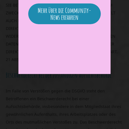
SIE BETREFFENDER PERSONENBEZOGENER DATEN ZUM
Mehr über die Community-
ZWECKE DERARTIGER WERBUNG EINZULEGEN; DIES GILT
News erfahren
AUCH FÜR DAS PROFILING, SOWEIT ES MIT SOLCHER
DIREKTWERBUNG IN VERBINDUNG STEHT. WENN SIE
WIDERSPRECHEN, WERDEN IHRE PERSONENBEZOGENEN
DATEN ANSCHLIESSEND NICHT MEHR ZUM ZWECKE DER
DIREKTWERBUNG VERWENDET (WIDERSPRUCH NACH ART.
21 ABS. 2 DSGVO).
Beschwerde­recht bei der zuständigen Aufsichts­behörde
Im Falle von Verstößen gegen die DSGVO steht den
Betroffenen ein Beschwerderecht bei einer
Aufsichtsbehörde, insbesondere in dem Mitgliedstaat ihres
gewöhnlichen Aufenthalts, ihres Arbeitsplatzes oder des
Orts des mutmaßlichen Verstoßes zu. Das Beschwerderecht