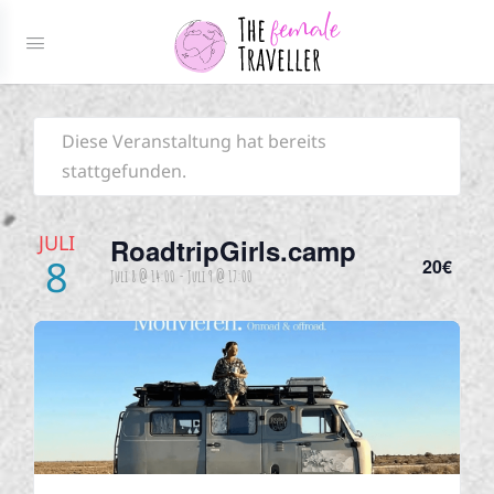
Diese Veranstaltung hat bereits
stattgefunden.
JULI
RoadtripGirls.camp
8
20€
Juli 8 @ 14:00
-
Juli 9 @ 17:00