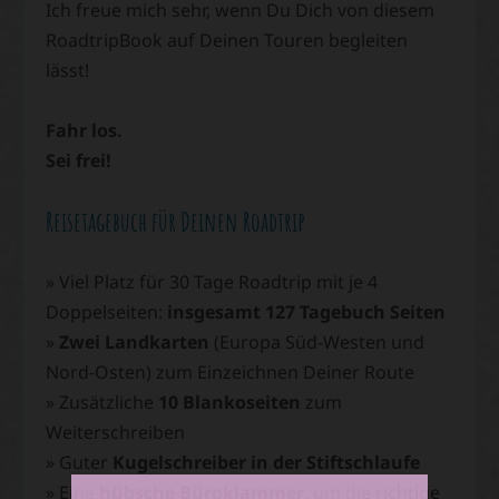
Ich freue mich sehr, wenn Du Dich von diesem
RoadtripBook auf Deinen Touren begleiten
lässt!
Fahr los.
Sei frei!
Reisetagebuch für Deinen Roadtrip
» Viel Platz für 30 Tage Roadtrip mit je 4
Doppelseiten:
insgesamt 127 Tagebuch Seiten
»
Zwei Landkarten
(Europa Süd-Westen und
Nord-Osten) zum Einzeichnen Deiner Route
» Zusätzliche
10 Blankoseiten
zum
Weiterschreiben
» Guter
Kugelschreiber in der Stiftschlaufe
» Eine
hübsche Büroklammer
, um die richtige