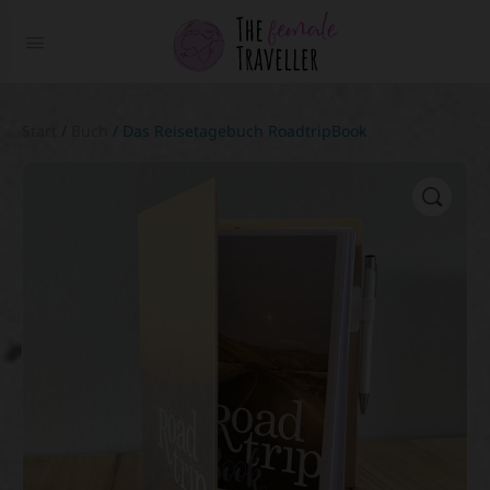
Start
/
Buch
/ Das Reisetagebuch RoadtripBook