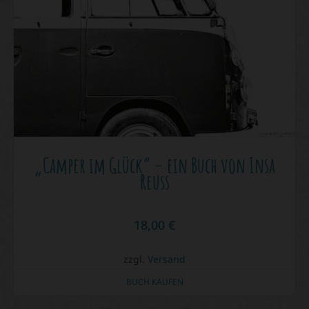
„Camper im Glück“ – ein Buch von Insa
Reuss
18,00
€
zzgl.
Versand
BUCH KAUFEN