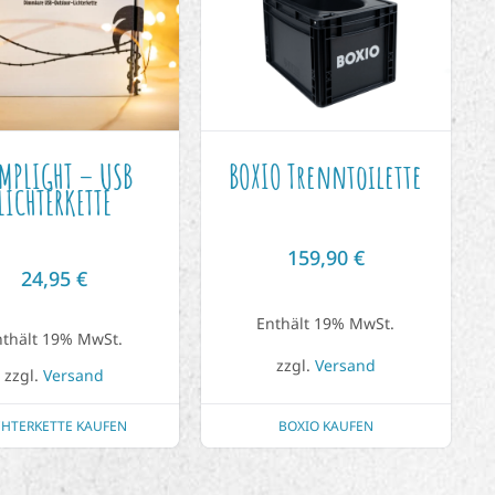
MPLIGHT – USB
BOXIO Trenntoilette
LICHTERKETTE
159,90
€
24,95
€
Enthält 19% MwSt.
nthält 19% MwSt.
zzgl.
Versand
zzgl.
Versand
BOXIO KAUFEN
CHTERKETTE KAUFEN