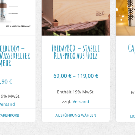
velbuddy –
FridayBOX – stabile
CA
Wasserfilter
Klappbox aus Holz
mehr
69,00
€
–
119,00
€
4,90
€
Enthält 19% MwSt.
E
 19% MwSt.
zzgl.
Versand
Versand
AUSFÜHRUNG WÄHLEN
WARENKORB
LI