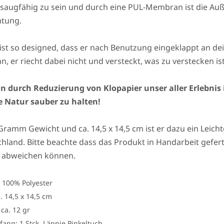
 saugfähig zu sein und durch eine PUL-Membran ist die Au
tung.
Mehr über die Community-News erfahren
 ist so designed, dass er nach Benutzung eingeklappt an d
, er riecht dabei nicht und versteckt, was zu verstecken ist
n durch Reduzierung von Klopapier unser aller Erlebnis i
e Natur sauber zu halten!
Gramm Gewicht und ca. 14,5 x 14,5 cm ist er dazu ein Leic
hland. Bitte beachte dass das Produkt in Handarbeit gefer
ld abweichen können.
: 100% Polyester
. 14,5 x 14,5 cm
ca. 12 gr
fang: 1 Stck. Läppie Pinkeltuch