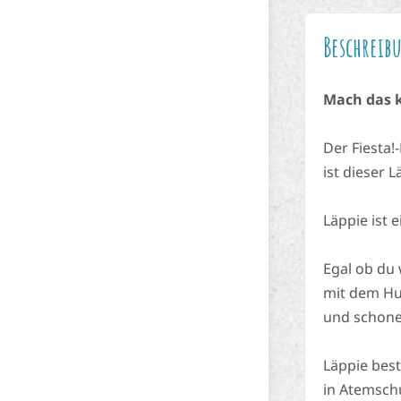
Beschreib
Mach das k
Der Fiesta!
ist dieser 
Läppie ist 
Egal ob du 
mit dem Hu
und schone
Läppie best
in Atemschu