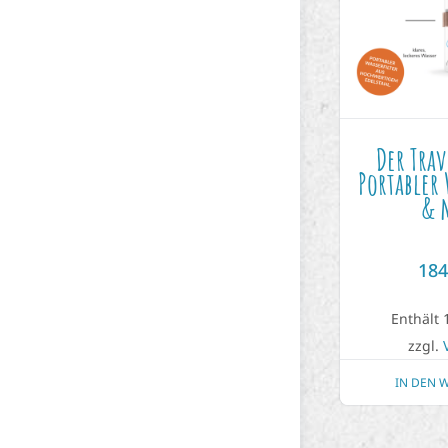
Der Tra
Portabler 
& 
18
Enthält
zzgl.
IN DEN 