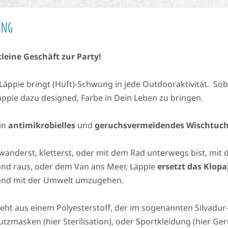
ung
leine Geschäft zur Party!
-Läppie bringt (Hüft)-Schwung in jede Outdooraktivität. So
Läppie dazu designed, Farbe in Dein Leben zu bringen.
ein
antimikrobielles
und
geruchsvermeidendes Wischtuc
wanderst, kletterst, oder mit dem Rad unterwegs bist, mit 
nd raus, oder dem Van ans Meer, Läppie
ersetzt das Klopa
Melde dich zu den
nd mit der Umwelt umzugehen.
Community-News an!
eht aus einem Polyesterstoff, der im sogenannten Silvadur-
tzmasken (hier Sterilisation), oder Sportkleidung (hier Ge