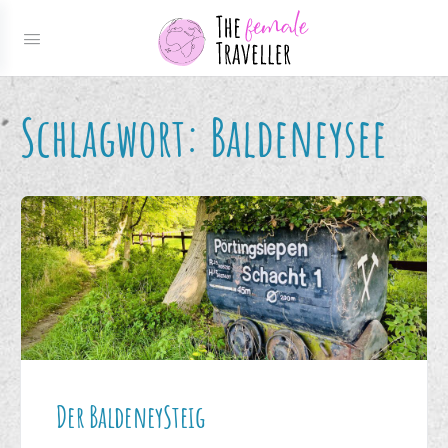
Schlagwort:
Baldeneysee
Der BaldeneySteig