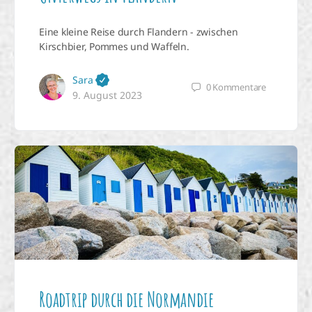
Eine kleine Reise durch Flandern - zwischen
Kirschbier, Pommes und Waffeln.
Sara
Melde dich zu den
0
Kommentare
9. August 2023
Community-News an!
Mehr über die Community-
News erfahren
Roadtrip durch die Normandie