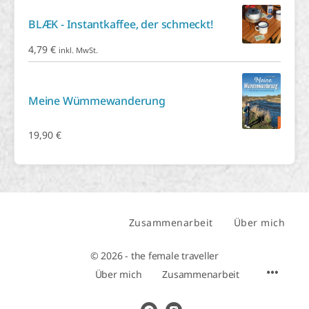
BLÆK - Instantkaffee, der schmeckt!
4,79
€
inkl. MwSt.
Meine Wümmewanderung
19,90
€
Zusammenarbeit
Über mich
Melde dich zu den
© 2026 - the female traveller
Community-News an!
Über mich
Zusammenarbeit