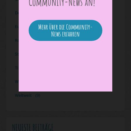
Community-News an!
Deutschland
(17)
Mehr über die Community-
Europa
(18)
News erfahren
Roadtrip
(7)
Städtereise
(23)
Tipps
(5)
Wandertipp
(11)
Weltweit
(9)
NEUESTE BEITRÄGE