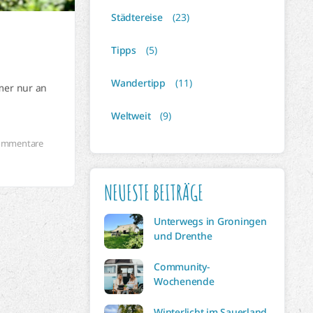
Städtereise
(23)
Tipps
(5)
Wandertipp
(11)
mer nur an
Weltweit
(9)
ommentare
NEUESTE BEITRÄGE
Unterwegs in Groningen
und Drenthe
Community-
Wochenende
Winterlicht im Sauerland