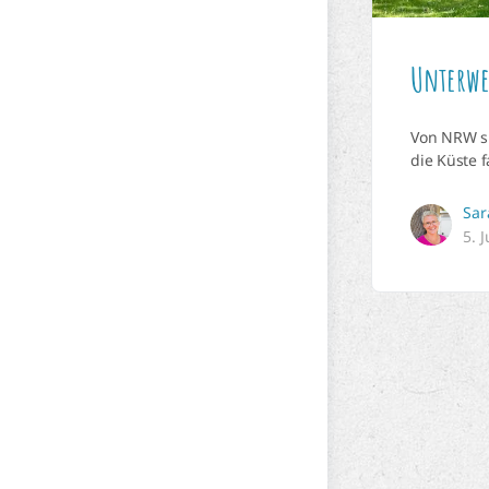
Unterwe
Von NRW si
die Küste 
Sar
5. 