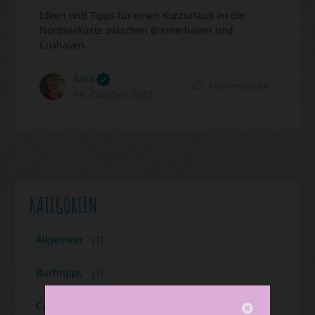
Ideen und Tipps für einen Kurzurlaub an der
Nordseeküste zwischen Bremerhaven und
Cuxhaven.
Sara
4
Kommentare
16. Oktober 2022
KATEGORIEN
Allgemein
(1)
Buchtipps
(1)
Camping
(4)