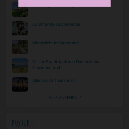
Unterwegs in Groningen und Drenthe
Community-Wochenende
Winterlicht im Sauerland
Ostsee Roadtrip durch Deutschland,
Schweden und…
Allein nach Thailand?!?
ALLE ANSEHEN
PRODUKTE