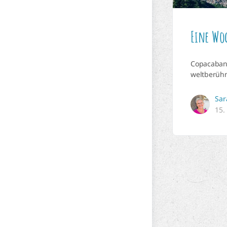
Eine Woc
Copacabana
weltberühm
Sar
15.