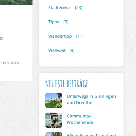
Städtereise
(23)
Tipps
(5)
Wandertipp
(11)
st
Weltweit
(9)
ommentare
NEUESTE BEITRÄGE
Unterwegs in Groningen
und Drenthe
Community-
Wochenende
Winterlicht im Sauerland