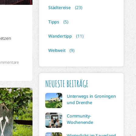
Städtereise
(23)
Tipps
(5)
Wandertipp
(11)
setzen
Weltweit
(9)
ommentare
NEUESTE BEITRÄGE
Unterwegs in Groningen
und Drenthe
Community-
Wochenende
Winterlicht im Sauerland