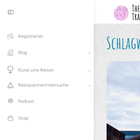
Schlag
Registrieren
Blog
Rund ums Reisen
Reisepartnerinnensuche
Podcast
Shop