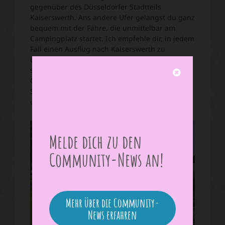
gegenüber des Düsseldorfer Stadtteils
Kaiserswerth. Ans andere Ufer gelangst du ganz
bequem mit der Fähre, die unmittelbar am
Campingplatz startet. Ich empfehle dir, in jedem
Fall einen Ausflug nach Kaiserswerth zu
unternehmen, dir dort die Burganlage und den
schönen Ortskern anzuschauen. Vom
Campingplatz aus kannst du außerdem schöne
Spaziergänge durch die umliegenden Felder
unternehmen.
Melde dich zu den
Community-News an!
Mehr über die Community-
News erfahren