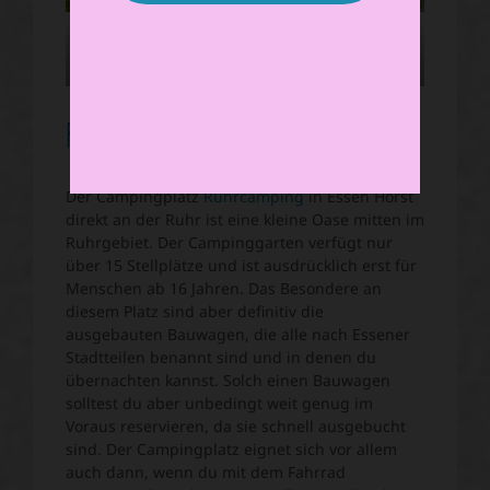
Schöner Platz…
…mit direktem Zugang
zum Rhein.
Ruhrcamping, Essen
Der Campingplatz
Ruhrcamping
in Essen Horst
direkt an der Ruhr ist eine kleine Oase mitten im
Ruhrgebiet. Der Campinggarten verfügt nur
über 15 Stellplätze und ist ausdrücklich erst für
Menschen ab 16 Jahren. Das Besondere an
diesem Platz sind aber definitiv die
ausgebauten Bauwagen, die alle nach Essener
Stadtteilen benannt sind und in denen du
übernachten kannst. Solch einen Bauwagen
solltest du aber unbedingt weit genug im
Voraus reservieren, da sie schnell ausgebucht
sind. Der Campingplatz eignet sich vor allem
auch dann, wenn du mit dem Fahrrad