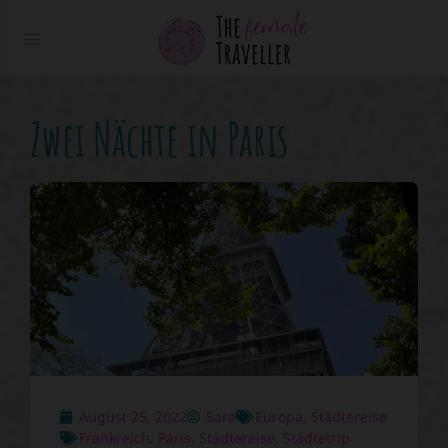
Zwei Nächte in Paris
August 25, 2022
Sara
Europa
,
Städtereise
Frankreich
,
Paris
,
Städtereise
,
Städtetrip