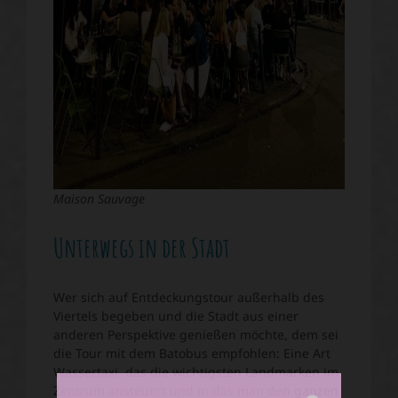
Maison Sauvage
Unterwegs in der Stadt
Wer sich auf Entdeckungstour außerhalb des
Viertels begeben und die Stadt aus einer
anderen Perspektive genießen möchte, dem sei
die Tour mit dem Batobus empfohlen: Eine Art
Wassertaxi, das die wichtigsten Landmarken im
Zentrum ansteuert und in das man den ganzen