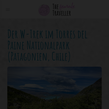
Der W-Trek im Torres del
Paine Nationalpark
(Patagonien, Chile)