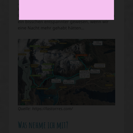
„Francés“ zu „Paine Grande“ ist sehr flach und
kurz), hätten wir es am letzten Tag zum „Sector
Grey“ schaffen können. Generell wäre es einfach
ein bisschen entspannter gewesen, wenn wir
eine Nacht mehr gehabt hätten…
Quelle: https://lastorres.com/
Was nehme ich mit?