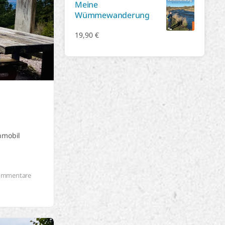
Meine
Wümmewanderung
19,90
€
nmobil
ommentare