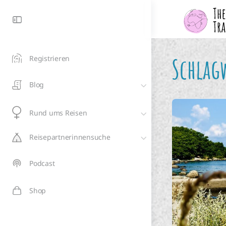
Schlag
Registrieren
Blog
Rund ums Reisen
Reisepartnerinnensuche
Podcast
Shop