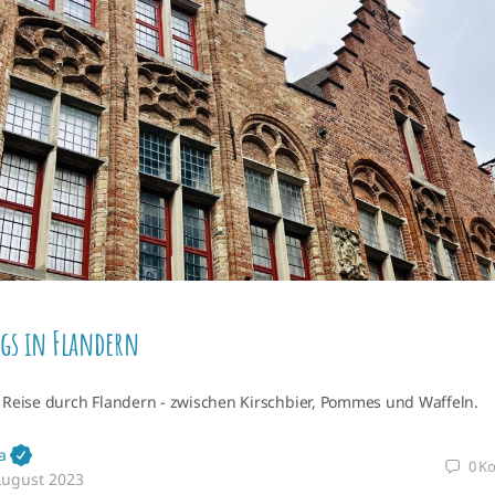
gs in Flandern
e Reise durch Flandern - zwischen Kirschbier, Pommes und Waffeln.
a
0
K
August 2023