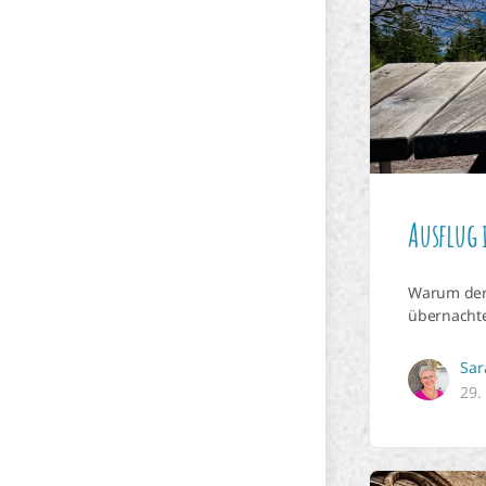
Ausflug
Warum der 
übernachte
Sar
29.