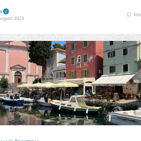
a
4
K
August 2023