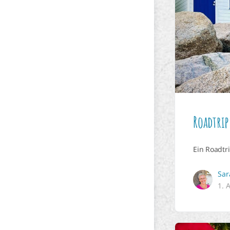
Roadtrip
Ein Roadtr
Sar
1. 