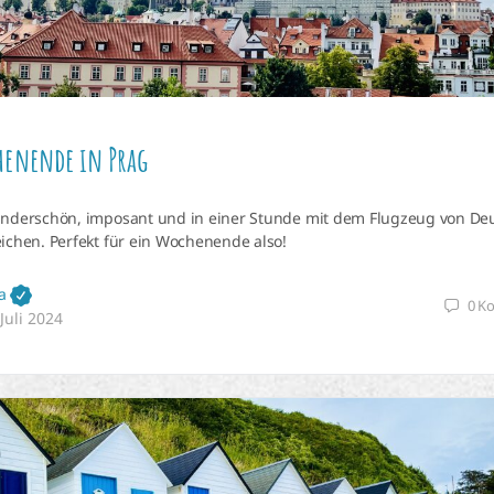
henende in Prag
underschön, imposant und in einer Stunde mit dem Flugzeug von De
eichen. Perfekt für ein Wochenende also!
a
0
K
 Juli 2024