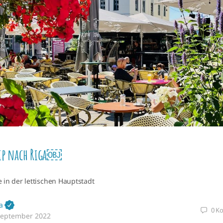
rip nach Riga￼
 in der lettischen Hauptstadt
a
0
K
September 2022