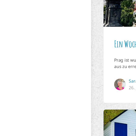
Ein Woc
Prag ist w
aus zu err
Sar
26.