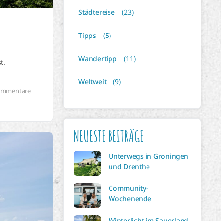
Städtereise
(23)
Tipps
(5)
Wandertipp
(11)
t.
Weltweit
(9)
ommentare
NEUESTE BEITRÄGE
Unterwegs in Groningen
und Drenthe
Community-
Wochenende
Winterlicht im Sauerland