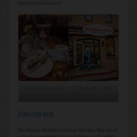
Daheimgebliebenen!
Köstliche Torten gibt
Für alle, die es süß
es bei Café Heldt
mögen!
Römer und Wein
Ein Pfälzer Kleinod im hohen Norden. Bier sucht
man hier vergeblich auf der Karte, dafür gibt’s