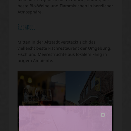
beste Bio-Weine und Flammkuchen in herzlicher
Atmosphäre.
Fischdeel
Mitten in der Altstadt versteckt sich das
vielleicht beste Fischrestaurant der Umgebung.
Fisch und Meeresfrüchte aus lokalem Fang in
urigem Ambiente.