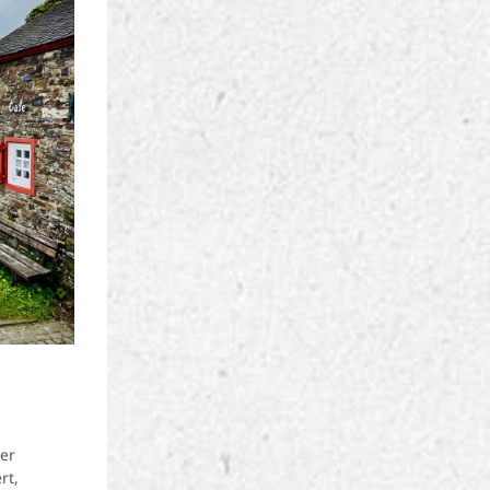
er
rt,