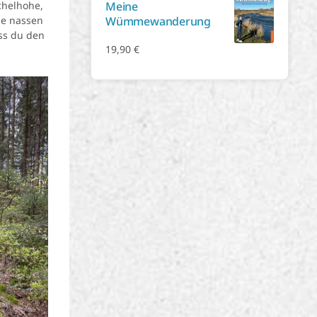
chelhohe,
Meine
ne nassen
Wümmewanderung
ss du den
19,90
€