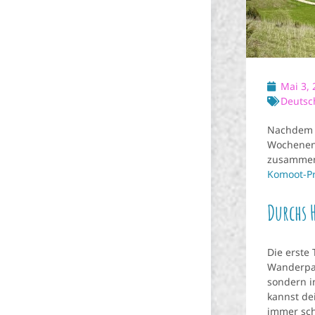
Mai 3, 
Deutsc
Nachdem d
Wochenend
zusammeng
Komoot-Pr
Durchs 
Die erste 
Wanderpar
sondern i
kannst de
immer sch