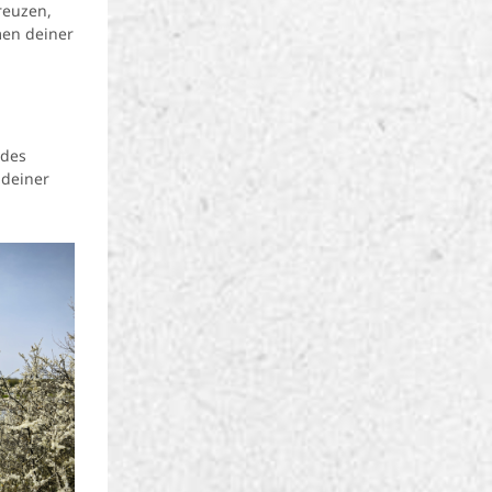
reuzen,
men deiner
 des
 deiner