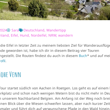
2024
Sara
Deutschland
,
Wandertipp
hland
,
Eifel
,
Hund
,
Nordeifel
,
NRW
,
wandern
ie Eifel in letzter Zeit zu meinem liebsten Ziel für Wanderausflü
e geworden ist, habe ich dir in diesem Beitrag vier Touren
estellt. Die Routen findest du auch in diesem
Buch
* und auf me
ofil
.
Hohe Venn
Tour startet südlich von Aachen in Roetgen. Los geht es auf einem 
kplatz und schon nach wenigen Metern bist du nicht mehr in De
n unserem Nachbarland Belgien. Am Anfang ist der Weg noch brei
inen Blick über die Wiesen schweifen lassen, aber nach kurzer Zeit
maler und führt dich auf verwunschene Pfade in den Wald hinein