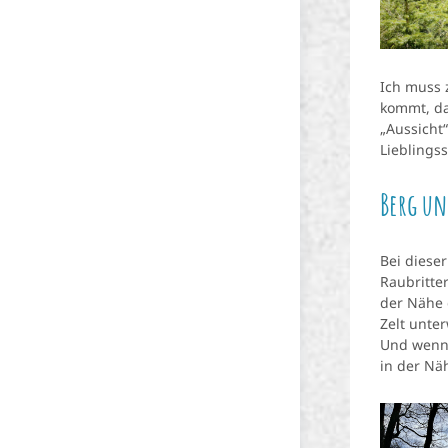
Ich muss 
kommt, da
„Aussicht
Lieblingss
Berg un
Bei diese
Raubritter
der Nähe 
Zelt unte
Und wenn 
in der Nä