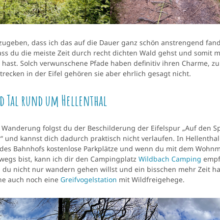
zugeben, dass ich das auf die Dauer ganz schön anstrengend fand
ss du die meiste Zeit durch recht dichten Wald gehst und somit m
“ hast. Solch verwunschene Pfade haben definitiv ihren Charme, z
trecken in der Eifel gehören sie aber ehrlich gesagt nicht.
d Tal rund um Hellenthal
r Wanderung folgst du der Beschilderung der Eifelspur „Auf den S
“ und kannst dich dadurch praktisch nicht verlaufen. In Hellenthal 
des Bahnhofs kostenlose Parkplätze und wenn du mit dem Wohnm
rwegs bist, kann ich dir den Campingplatz
Wildbach Camping
empf
du nicht nur wandern gehen willst und ein bisschen mehr Zeit has
Melde dich zu den
he auch noch eine
Greifvogelstation
mit Wildfreigehege.
Community-News an!