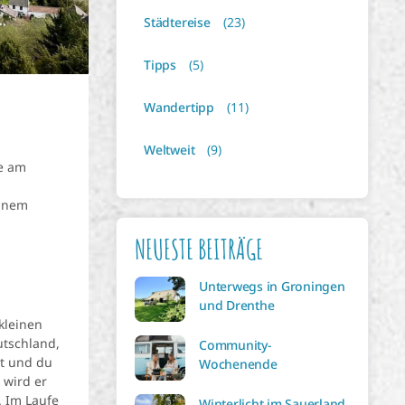
Städtereise
(23)
Tipps
(5)
Wandertipp
(11)
Weltweit
(9)
ge am
inem
NEUESTE BEITRÄGE
Unterwegs in Groningen
und Drenthe
kleinen
utschland,
Community-
t und du
Wochenende
 wird er
. Im Laufe
Winterlicht im Sauerland