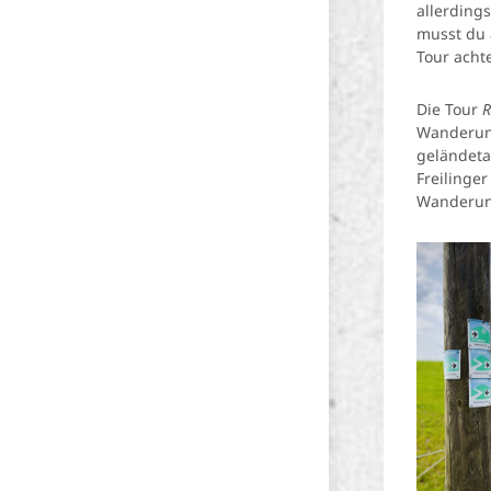
allerding
musst du 
Tour acht
Die Tour
R
Wanderung
geländeta
Freilinger
Wanderun