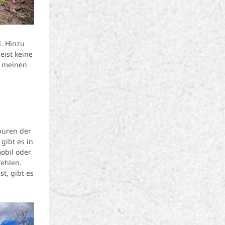
. Hinzu
eist keine
u meinen
puren der
gibt es in
obil oder
ehlen.
t, gibt es